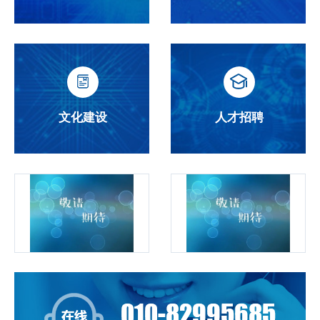
文化建设
人才招聘