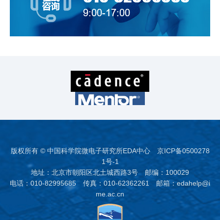
版权所有 © 中国科学院微电子研究所EDA中心
京ICP备0500278
1号-1
地址：北京市朝阳区北土城西路3号 邮编：100029
电话：010-82995685 传真：010-62362261 邮箱：
edahelp@i
me.ac.cn