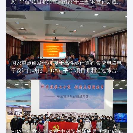
A）平台”项目参加首届国家“十三五”科技计划成果
t
路演行动
i
o
n
国家重点研发计划“基于高性能计算的 集成电路电
子设计自动化（EDA）平台”项目顺利通过综合绩
效评价
EDA中心党支部参观“中科院创新成果展”和“威尔