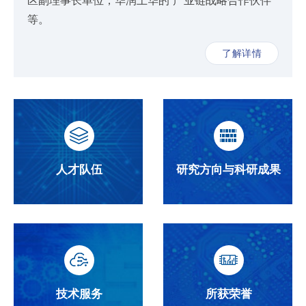
区副理事长单位，华润上华的“产业链战略合作伙伴”
等。
了解详情
人才队伍
研究方向与科研成果
技术服务
所获荣誉