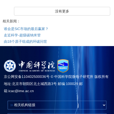
没有更多
相关新闻：
谁会是SiC市场的最后赢家？
走近科学-超级碳纳米管
由18个原子组成的环碳问世
京公网安备110402500036号 © 中国科学院微电子研究所 版权所有
地址:北京市朝阳区北土城西路3号 邮编:100029 邮
箱:
icac@ime.ac.cn