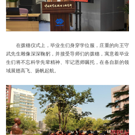
在拨穗仪式上，毕业生们身穿学位服，庄重的向王守
武先生雕像深深鞠躬，并接受导师们的拨穗，寓意着毕业
生们将不忘科学先辈精神、牢记恩师嘱托，在各自新的领
域展翅高飞、扬帆起航。