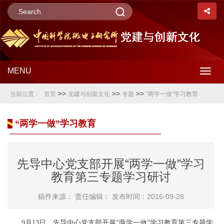
MENU
Togg
>>
>>
>>
当前位置：
首页
党建与创新文化
专题
“两学一做”学习教育
navig
“两学一做”学习教育
先导中心党支部开展“两学一做”学习
教育第三专题学习研讨
稿件来源：
责任编辑：
发布时间：2016-09-28
9
月
13
日，先导中心党支部开展“两学一做”学习教育第三专题学