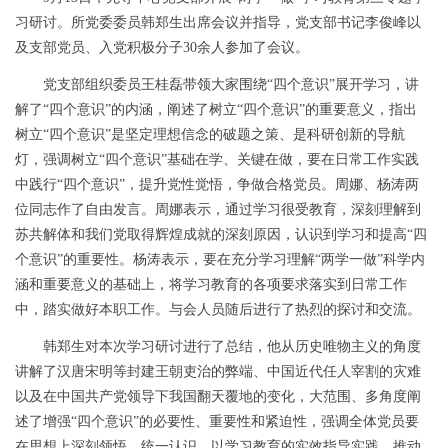
习研讨。所党委委员韩郑生出席会议并指导，党支部书记李俊峰以
及支部党员、入党积极分子
30
余人参加了会议。
党支部组织委员王桂磊带领大家围绕“四个意识”展开学习，讲
解了“四个意识”的内涵，阐述了树立“四个意识”的重要意义，指出
树立“四个意识”是坚定理想信念的破题之策、是科研创新的导航
灯，强调树立“四个意识”基础在学、关键在做，要在日常工作实践
中践行“四个意识”，提升党性觉悟，争做合格党员。周娜、杨涛两
位同志作了自由发言。周娜表示，通过学习很受教育，深刻理解到
苏共解体和我们党取得辉煌成就的深刻原因，认识到学习和提高“四
个意识”的重要性。杨涛表示，要在充分学习理解“两学一做”科学内
涵和重要意义的基础上，将学习教育的各项要求落实到日常工作
中，踏实做好本职工作。与会人员随后进行了热烈的探讨和交流。
韩郑生对本次学习研讨进行了总结，他从历史唯物主义的角度
讲解了汉唐宋明等封建王朝吏治的弊端、中国近代任人宰割的灾难
以及在中国共产党领导下我国翻天覆地的变化，大范围、多角度阐
述了增强“四个意识”的必要性、重要性和紧迫性，强调全体党员要
在思想上深刻领悟、统一认识，以学习教育的实效指导实践、推动