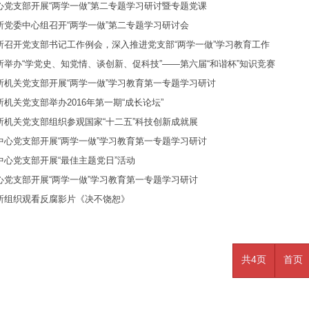
心党支部开展“两学一做”第二专题学习研讨暨专题党课
所党委中心组召开“两学一做”第二专题学习研讨会
所召开党支部书记工作例会，深入推进党支部“两学一做”学习教育工作
所举办“学党史、知党情、谈创新、促科技”——第六届“和谐杯”知识竞赛
所机关党支部开展“两学一做”学习教育第一专题学习研讨
机关党支部举办2016年第一期“成长论坛”
所机关党支部组织参观国家“十二五”科技创新成就展
中心党支部开展“两学一做”学习教育第一专题学习研讨
中心党支部开展“最佳主题党日”活动
心党支部开展“两学一做”学习教育第一专题学习研讨
所组织观看反腐影片《决不饶恕》
共4页
首页