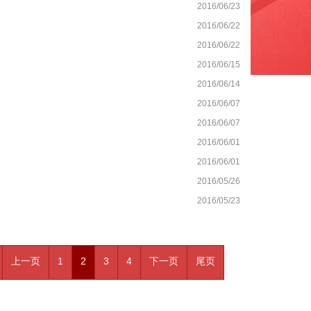
2016/06/23
2016/06/22
2016/06/22
2016/06/15
2016/06/14
2016/06/07
2016/06/07
2016/06/01
2016/06/01
2016/05/26
2016/05/23
上一页
1
2
3
4
下一页
尾页