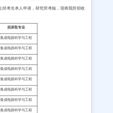
,经
考生本人申请
，
研究所考核
，现将我
所
招收
拟
录取专业
集成电路科学与工程
集成电路科学与工程
集成电路科学与工程
集成电路科学与工程
集成电路科学与工程
集成电路科学与工程
集成电路科学与工程
集成电路科学与工程