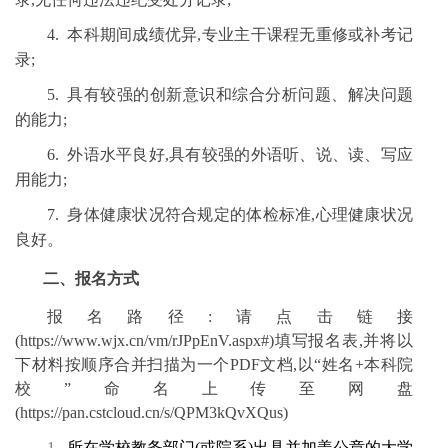
4.
本科期间成绩优异,专业主干课程无重修或补考记
录;
5.
具有较强的创新意识和综合分析问题、解决问题
的能力;
6.
外语水平良好,具有较强的外语听、说、读、写应
用能力;
7.
身体健康状况符合规定的体检标准,心理健康状况
良好。
二、
报名方式
报名路径:请点击链接
(https://www.wjx.cn/vm/rJPpEnV.aspx#)填写报名表,并将以
下材料按顺序合并扫描为一个PDF文档,以“姓名+本科院
校”命名上传至网盘
(https://pan.cstcloud.cn/s/QPM3kQvXQus)
1.
所在学校教务部门(或院系)出具并加盖公章的大学