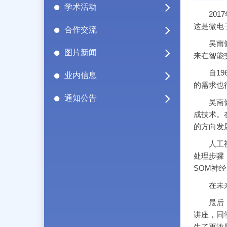
学术活动
2017
这是微电
合作交流
吴南健老
图片新闻
来在智能
自196
业内信息
的需求也
通知公告
吴南健老
成技术。
的方向发
人工视觉
处理步骤
SOM神
在未来，
最后，同
讲座，同
生了更浓