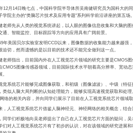
年12月14日晚七点，中国科学院半导体所吴南健研究员为国科大的同
子学院主办的“类脑芯片技术及应用专题”系列科学前沿讲座的第五场
师先从人类的视觉系统讲起，以人眼的图像信息收集和大脑的图像
交通、智能监控、目标跟踪等方向的应用具有广阔前景。
9年美国贝尔实验室发明CCD以来，图像数据的收集能力越来越强
很迫切，然而遗憾的是以目前的技术还不能完全做到这一点。
师指出，目前国内外在人工视觉芯片领域的研究主要是CMOS图像
在CMOS图像传感器领域，目前国际技术水平朝着高分辨率、宽动
展。
系统芯片能够完成图像获取，和初级（图像滤波）、中级（特征提
，类似人脑大局判断的认知处理能力，能够实现高速视觉获取和处理
经网络的相关内容，并向同学们展示了目前在人工视觉系统芯片领域
人工视觉系统芯片借鉴人脑神经元、神经网络的相关概念，结合
学们积极地向吴老师提出了自己在人工视觉芯片方面的疑问，吴老
学们对人工视觉系统芯片有了初步的认识，对在该领域的研究进展和
厚的兴趣。