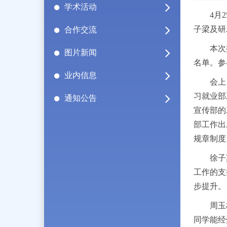
学术活动
4
月
2
子梁及研
合作交流
本次
图片新闻
名单。参
业内信息
会上
习就业部
通知公告
宣传部的
部工作出
规章制度
徐子
工作的支
步提升。
周玉
同学能经