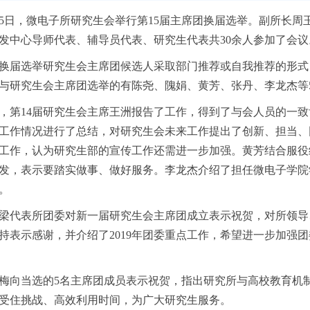
5
日，微电子所研究生会举行第
15
届主席团换届选举。副所长周
发中心导师代表、辅导员代表、研究生代表共
30
余人参加了会议
换届选举研究生会主席团候选人采取部门推荐或自我推荐的形式
与研究生会主席团选举的有陈尧、隗娟、黄芳、张丹、李龙杰等
，第
14
届研究生会主席王洲报告了工作，得到了与会人员的一致
工作情况进行了总结，对研究生会未来工作提出了创新、担当、
工作，认为研究生部的宣传工作还需进一步加强。黄芳结合服役
发，表示要踏实做事、做好服务。李龙杰介绍了担任微电子学院
。
梁代表所团委对新一届研究生会主席团成立表示祝贺，对所领导
持表示感谢，并介绍了
2019
年团委重点工作，希望进一步加强团
梅向当选的
5
名主席团成员表示祝贺，指出研究所与高校教育机
受住挑战、高效利用时间，为广大研究生服务。