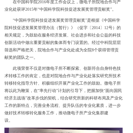
在中国科学院
2016
年度工作会议上，微电子所院地合作与产
业化处获评
2015
年“中国科学院科技促进发展奖管理贡献奖”。
“
中国科学院科技促进发展奖管理贡献奖”是根据《中国科学
院科技促进发展奖管理办法（暂行）》（促字〔
2014
〕
12
号）的
相关规定，为鼓励在服务经济发展、社会进步和社会公益的科技
创新活动中做出重要贡献的集体而专门设置的。经过中科院层层
筛选和严格把关，院地合作与产业化处成为全院
8
个获得管理贡
献奖的团队之一。
此项荣誉不仅是对微电子所不断探索、创新符合自身特色技
术转移工作的肯定，也是对院地合作与产业化处落实研究所技术
转移转化指导方针、积极组织开展产业化工作的鼓励。微电子所
将以此为鞭策，在“率先行动”计划的引导下，把握加快“面向国民
经济主战场”改革步伐的契机，结合研究所新的科研布局及产业化
工作的新特点，完善业务流程、提升队伍的专业化素质，进一步
做好技术转移转化服务工作，推动微电子所产业化集群建
设。