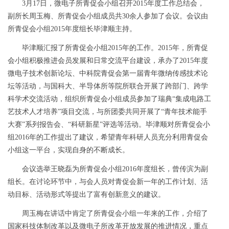
3
月
17
日，微电子所青促会小组召开
2015
年度工作总结会，
副所长周玉梅、所青促会小组成员共
30
余人参加了会议。会议由
所青促会小组
2015
年度组长毕津顺主持。
毕津顺汇报了所青促会小组
2015
年的工作。
2015
年，所青促
会小组积极推进会员发展和日常交流平台建设，承办了
2015
年度
微电子技术创新论坛、中科院青促会第一届青年微纳传感技术论
坛等活动，与国科大、半导体所等院所联合开展了跨部门、跨学
科学术交流活动，组织所青促会小组成员参加了瑞典“集成电路工
艺技术人才培养”项目交流，与所团委共同开展了“青年技术能手
大赛”系列报告会、“科研新星”评选等活动。毕津顺对所青促会小
组
2016
年的工作提出了建议，希望青年科研人员充分利用青促会
小组这一平台，实现自身的不断成长。
会议选举王晓磊为所青促会小组
2016
年度组长，曾传滨为副
组长。在讨论环节中，与会人员对青促会新一年的工作计划、活
动目标、活动形式等提出了富有创新意义的建议。
周玉梅在讲话中肯定了所青促会小组一年来的工作，介绍了
国家科技体制改革以及微电子所改革开放发展的推进情况，重点