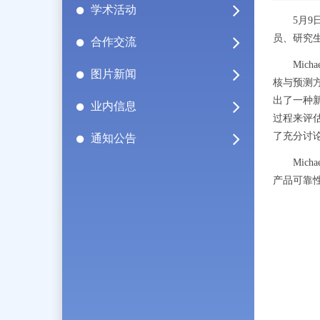
学术活动
5
月
9
员、研究
合作交流
Micha
图片新闻
核与预测
出了一种
业内信息
过程来评
了
充分讨
通知公告
Michae
产品可靠