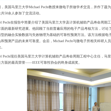
日，美国马里兰大学
Michael Pecht
教授来微电子所做学术交流，并作了题为
生共
50
余人参加了交流活动。
el
Pecht
在报告中简要介绍了美国马里兰大学及计算机辅助产品寿命周期工
方面的最新研究进展。他回顾了当前普遍应用的电子产品考核方法，讨论
新型的融合实验数据与失效物理为基础的可靠性预测方法。该方法根据电
估和预测产品的未来可靠度。
会后，
Michael
Pecht
与微电子所
相关科研人员
论。
l Pecht
现任美国马里兰大学计算机辅助产品寿命周期工程中心主任，马里
性方面的最高荣誉
——
IEEE
可靠性协会的终身成就奖。