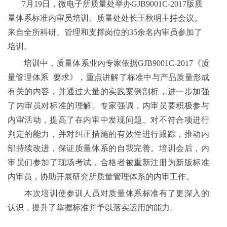
7
月
19
日，微电子所质量处举办
GJB9001C-2017
版质
量体系标准内审员培训。质量处处长王秋明主持会议。
来自全所科研、管理和支撑岗位的
35
余名内审员参加了
培训。
培训中，质量体系业内专家依据
GJB9001C-2017
《质
量管理体系
要求》，重点讲解了标准中与产品质量形成
有关的内容，并通过大量的实践案例剖析，进一步加强
了内审员对标准的理解。专家强调，内审员要积极参与
内审活动，提高了在内审中发现问题、对不符合项进行
判定的能力，并对纠正措施的有效性进行跟踪，推动内
部持续改进，保证质量体系的自我完善。培训会后，内
审员们参加了现场考试，合格者被重新注册为新版标准
内审员，协助开展研究所质量管理体系的内审工作。
本次培训使参训人员对质量体系标准有了更深入的
认识，提升了掌握标准并予以落实运用的能力。