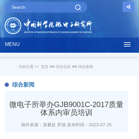
MENU
Togg
navig
>>
>>
当前位置 >>
首页
综合信息
综合新闻
综合新闻
微电子所举办GJB9001C-2017质量
体系内审员培训
稿件来源：质量处 罗纳
发布时间：2023-07-25