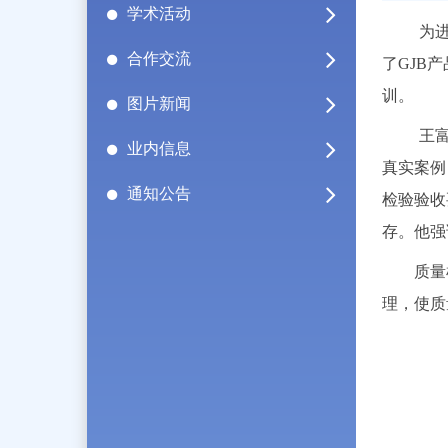
学术活动
为
合作交流
了GJB
训。
图片新闻
王
业内信息
真实案例
通知公告
检验验收
存。他强
质量检
理，使质