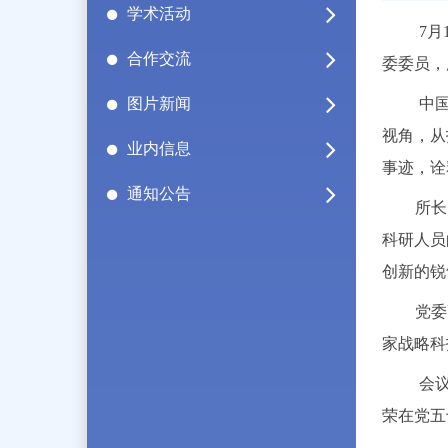
学术活动
7
合作交流
委委员，
图片新闻
中
视角，从
业内信息
事迹，诠
通知公告
所长
科研人员
创新的锐
党委
家战略科
会
荣在党五