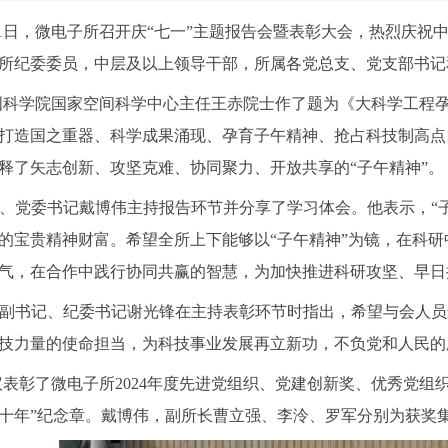
月1日，微电子所召开庆“七一”主题报告会暨表彰大会，热烈庆祝
所纪委委员，中层及以上领导干部，所属各党总支、党支部书记和
国科学院国家空间科学中心主任王赤院士作了题为《大科学工程
打造国之重器、科学成果涌现、孕育子午精神、抢占科技制高点
释了矢志创新、攻坚克难、协同聚力、开放共享的“子午精神”。
、党委书记戴博伟主持报告环节并分享了学习体会。他表示，“
的宝贵精神财富。希望全所上下能够以“子午精神”为镜，在科
气，在合作中践行协同共赢的智慧，为加快推进科研攻坚、早日
副书记、纪委书记谢光锋在主持表彰环节时指出，希望与会人员
技力量的使命担当，为科技事业发展再立新功，不负党和人民的
议表彰了微电子所2024年度先进党组织、党建创新奖、优秀党组
十年”纪念章。戴博伟，副所长曹立强、李泠、罗军分别为获奖