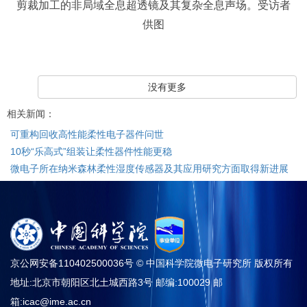
剪裁加工的非局域全息超透镜及其复杂全息声场。受访者
供图
没有更多
相关新闻：
可重构回收高性能柔性电子器件问世
10秒“乐高式”组装让柔性器件性能更稳
微电子所在纳米森林柔性湿度传感器及其应用研究方面取得新进展
京公网安备110402500036号 © 中国科学院微电子研究所 版权所有
地址:北京市朝阳区北土城西路3号 邮编:100029 邮
箱:
icac@ime.ac.cn