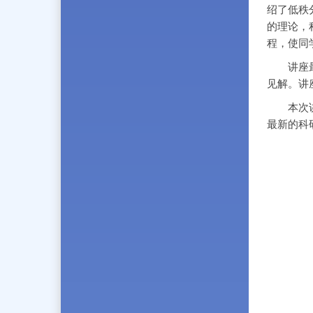
绍了低秩
的理论，
程，使同
讲座最后
见解。讲
本次讲座
最新的科