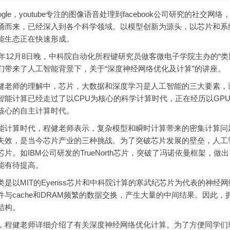
le，youtube专注的图像语音处理到facebook公司研究的社
涌而来，已经深入到各个科学领域。以模型创新为源头，以芯片和系
能生态正在快速形成。
年12月8日晚，中科院自动化所程键研究员做客微电子学院主办的“
们带来了人工智能背景下，关于“深度神经网络优化及计算”的讲座。
师的理解中，芯片，大数据和深度学习是人工智能的三大要素，而
智能计算已经走过了以CPU为核心的科学计算时代，正在经历以GP
核心的自主计算时代。
算时代，程健老师表示，复杂模型和瞬时计算带来的密集计算问题
失效，是当今芯片产业的三种挑战。为了突破芯片发展的壁垒，人工
芯片。如IBM公司研发的TrueNorth芯片，突破了冯诺依曼框架
能有待提高。
以MIT的Eyeriss芯片和中科院计算的寒武纪芯片为代表的神经
件与cache和DRAM频繁的数据交换，产生大量的中间结果。因此，拥
结构。
健老师详细介绍了有关深度神经网络优化计算。为了方便同学们理