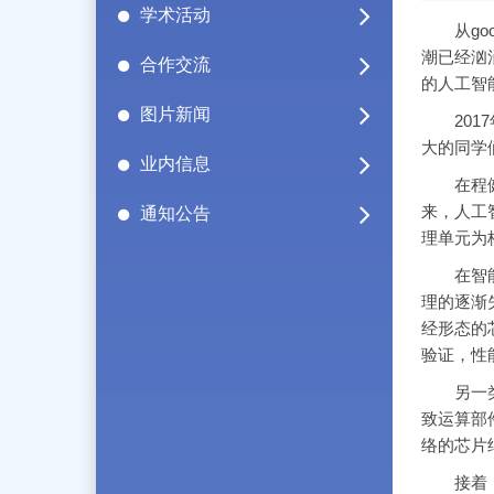
学术活动
从goog
潮已经汹
合作交流
的人工智
图片新闻
2017
大的同学
业内信息
在程健老
来，人工
通知公告
理单元为
在智能计
理的逐渐
经形态的
验证，性
另一类是
致运算部
络的芯片
接着，程