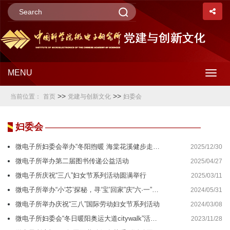
MENU
Togg
>>
>>
当前位置：
首页
党建与创新文化
妇委会
navig
妇委会
微电子所妇委会举办“冬阳煦暖 海棠花溪健步走”活动
2025/12/30
微电子所举办第二届图书传递公益活动
2025/04/27
微电子所庆祝“三八”妇女节系列活动圆满举行
2025/03/11
微电子所举办“小‘芯’探秘，寻‘宝’回家”庆“六·一”主题活动
2024/05/31
微电子所举办庆祝“三八”国际劳动妇女节系列活动
2024/03/08
微电子所妇委会“冬日暖阳奥运大道citywalk”活动圆满完成
2023/11/28