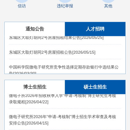
信访
违纪举报
其他
关于先导中心单一来源采购电子束曝光机年度维保项目征求意
见公示
[2026/07/28]
通知公告
人才招聘
东城区大取灯胡同2号房屋招租结果公告
[2026/05/25]
东城区大取灯胡同2号房屋招租公告
[2026/05/15]
中国科学院微电子研究所竞争性选择定期存款银行中选结果公
告
[2026/03/30]
微电子研究所招收2026年“申请-考核”制普通招考博士研究生
拟录取名单公示
[2026/05/14]
关于选择办理定期存款业务银行的竞争性选择公告
博士生招生
硕士生招生
[2026/03/06]
微电子所2026年招收秋季入学“申请-考核制”博士研究生考核
录取规程
[2026/04/22]
关于先导中心单一来源采购电子束曝光机年度维保项目征求意
微电子研究所2026年“申请-考核制”博士招生学术审查及考核
见公示
[2026/07/28]
安排公告
[2026/04/15]