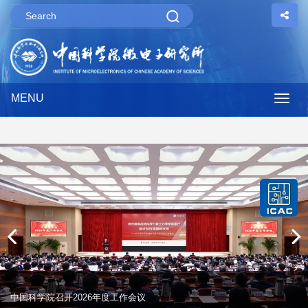
MENU
Togg
navig
丁薛祥在全国科技大会和两院院士大会第二次全体会议上强调 锚定战略
中国科学院召开2026年度工作会议
目标 抓好重点任务 确保如期建成科技强国
一图读懂 | 中国科学院2025年度工作会议报告
中国科学院召开2025年度工作会议
一图读懂：中国科学院2026年度工作会议报告