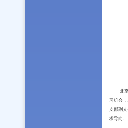
北
习机会，
支部副支
求导向、