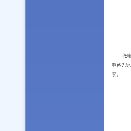
微
电路先导
景。