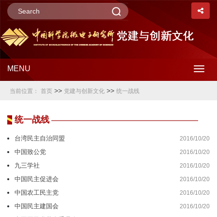
MENU
Togg
>>
>>
当前位置：
首页
党建与创新文化
统一战线
navig
统一战线
台湾民主自治同盟
2016/10/20
中国致公党
2016/10/20
九三学社
2016/10/20
中国民主促进会
2016/10/20
中国农工民主党
2016/10/20
中国民主建国会
2016/10/20