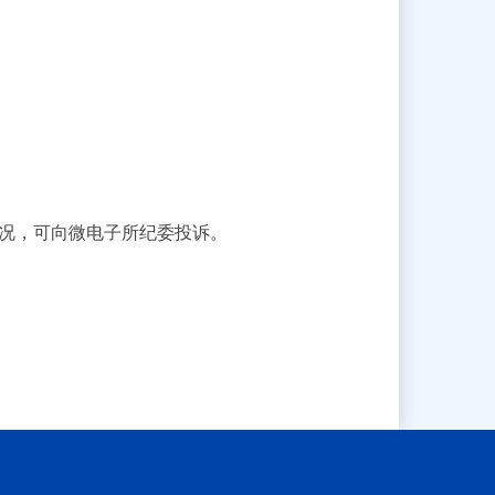
况，可向微电子所纪委投诉。