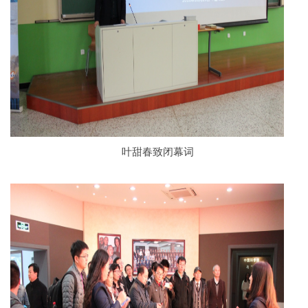
叶甜春致闭幕词