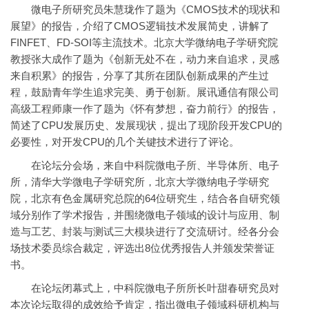
微电子所研究员朱慧珑作了题为《CMOS技术的现状和
展望》的报告，介绍了CMOS逻辑技术发展简史，讲解了
FINFET、FD-SOI等主流技术。北京大学微纳电子学研究院
教授张大成作了题为《创新无处不在，动力来自追求，灵感
来自积累》的报告，分享了其所在团队创新成果的产生过
程，鼓励青年学生追求完美、勇于创新。展讯通信有限公司
高级工程师康一作了题为《怀有梦想，奋力前行》的报告，
简述了CPU发展历史、发展现状，提出了现阶段开发CPU的
必要性，对开发CPU的几个关键技术进行了评论。
在论坛分会场，来自中科院微电子所、半导体所、电子
所，清华大学微电子学研究所，北京大学微纳电子学研究
院，北京有色金属研究总院的64位研究生，结合各自研究领
域分别作了学术报告，并围绕微电子领域的设计与应用、制
造与工艺、封装与测试三大模块进行了交流研讨。经各分会
场技术委员综合裁定，评选出8位优秀报告人并颁发荣誉证
书。
在论坛闭幕式上，中科院微电子所所长叶甜春研究员对
本次论坛取得的成效给予肯定，指出微电子领域科研机构与