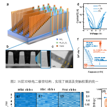
图
2
. 16
层
3D
铁电二极管结构，实现了熵源及突触权重的统一