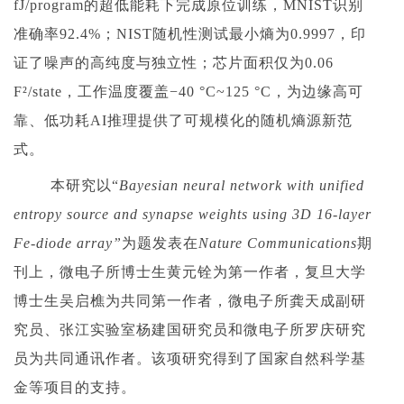
fJ/program的超低能耗下完成原位训练，MNIST识别
准确率92.4%；NIST随机性测试最小熵为0.9997，印
证了噪声的高纯度与独立性；芯片面积仅为0.06
F²/state，工作温度覆盖−40 °C~125 °C，为边缘高可
靠、低功耗AI推理提供了可规模化的随机熵源新范
式。
本研究以“
Bayesian neural network with unified
entropy source and synapse weights using 3D 16-layer
Fe-diode array
”
为题发表在
Nature Communications
期
刊上，微电子所博士生黄元铨为第一作者，复旦大学
博士生吴启樵为共同第一作者，微电子所龚天成副研
究员、张江实验室杨建国研究员和微电子所罗庆研究
员为共同通讯作者。该项研究得到了国家自然科学基
金等项目的支持。