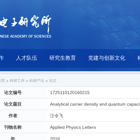
作
人才队伍
研究生教育
党建与创新文化
首页
科研工作
科研产出
论文
论文编号
:
1725110120160215
论文题目
:
Analytical carrier density and quantum capac
作者
:
汪令飞
刊物名称
:
Applied Physics Letters
年
:
2016