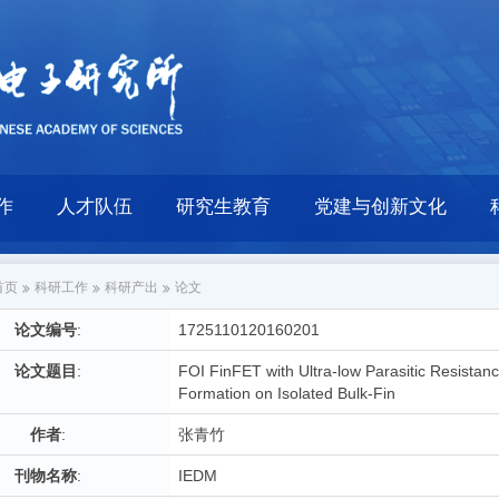
作
人才队伍
研究生教育
党建与创新文化
首页
科研工作
科研产出
论文
论文编号
:
1725110120160201
论文题目
:
FOI FinFET with Ultra-low Parasitic Resistan
Formation on Isolated Bulk-Fin
作者
:
张青竹
刊物名称
:
IEDM