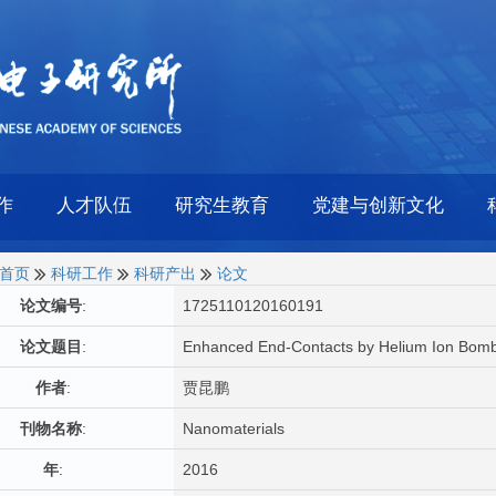
作
人才队伍
研究生教育
党建与创新文化
首页
科研工作
科研产出
论文
论文编号
:
1725110120160191
论文题目
:
Enhanced End-Contacts by Helium Ion Bomb
作者
:
贾昆鹏
刊物名称
:
Nanomaterials
年
:
2016