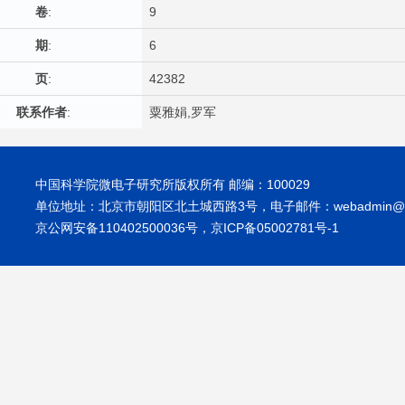
卷
:
9
期
:
6
页
:
42382
联系作者
:
粟雅娟,罗军
中国科学院微电子研究所版权所有 邮编：100029
单位地址：北京市朝阳区北土城西路3号，电子邮件：webadmin@ime
京公网安备110402500036号，京ICP备05002781号-1