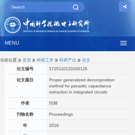
MENU
Togg
navig
当前位置
首页
科研工作
科研产出
论文
论文编号
:
1725110120160126
论文题目
:
Proper generalized decomposition
method for parasitic capacitance
extraction in integrated circuits
作者
:
闫帅
刊物名称
:
Proceedings
年
:
2016