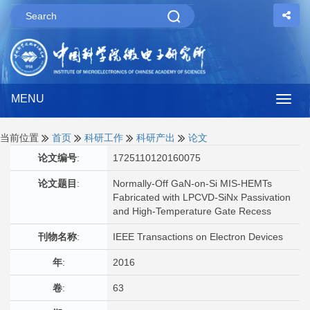
MENU
Togg
navig
当前位置
首页
科研工作
科研产出
论文
论文编号
:
1725110120160075
论文题目
:
Normally-Off GaN-on-Si MIS-HEMTs
Fabricated with LPCVD-SiNx Passivation
and High-Temperature Gate Recess
刊物名称
:
IEEE Transactions on Electron Devices
年
:
2016
卷
:
63