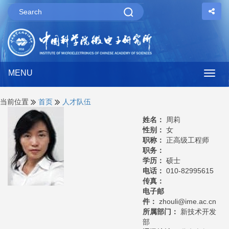
MENU
Togg
navig
当前位置
首页
人才队伍
姓名：
周莉
性别：
女
职称：
正高级工程师
职务：
学历：
硕士
电话：
010-82995615
传真：
电子邮
件：
zhouli@ime.ac.cn
所属部门：
新技术开发
部