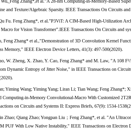
 Wu,
Feng Zhang*,et al.”A 28-nm Computing-in-Memory-Based Super-
ine and Texture/Algebraic Sparsity. IEEE Transactions On Circuits and
Qu Fu. Feng Zhang*, et al.”P3ViT: A CIM-Based High-Utilization Ar
Macro for Vision Transformer”.IEEE Transactions On Circuits and sy
o, Feng Zhang* et al.,"Demonstration of 3D Convolution Kernel Funct
s Memory," IEEE Electron Device Letters, 41(3): 497-500(2020).
ao, W. Zheng, X. Zhao, Y. Cao, Feng Zhang* and M. Law, "A 108 F²
m Dynamic Entropy of Jitter Noise," in IEEE Transactions on Circuit
(2020).
Tan; Yiming Wang; Yiming Yang; Liran Li; Tian Wang; Feng Zhang*;
d Computing-in-Memory Convolutional-Macro With Customized 2T2R B
actions on Circuits and Systems II: Express Briefs, 67(9): 1534-1538(2
jin Zhao; Qiang Zhao; Yongpan Liu；
Feng Zhang
*, et al. "An Ultrac
 PUF With Low Native Instability," IEEE Transactions on Electron D