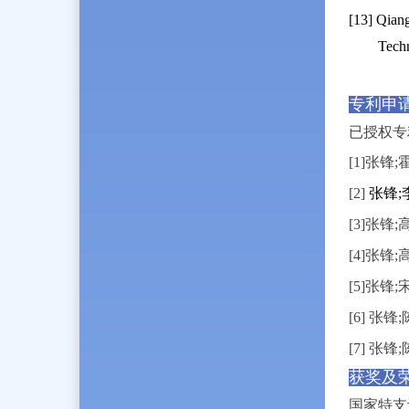
[13] Qian
Tech
专利申
已授权专
[1]
张锋
;
[2]
张锋
[3]
张锋
;
[4]
张锋
;
[5]
张锋
;
[6]
张锋
;
[7]
张锋
获奖及
国家特支