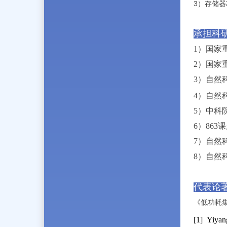
3）存储
承担科
1）国家
2）国家
3）自然
4）自然
5）中科
6）86
7）自然
8）自然
代表论
《低功耗
[1] Yiyan