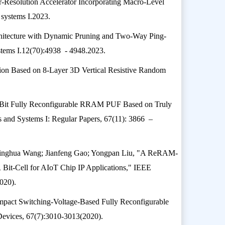
Resolution Accelerator Incorporating Macro-Level
 systems I.2023.
chitecture with Dynamic Pruning and Two-Way Ping-
stems I.12(70):4938 - 4948.2023.
ion Based on 8-Layer 3D Vertical Resistive Random
/Bit Fully Reconfigurable RRAM PUF Based on Truly
s and Systems I: Regular Papers, 67(11): 3866 –
 Xinghua Wang; Jianfeng Gao; Yongpan Liu, "A ReRAM-
it-Cell for AIoT Chip IP Applications," IEEE
020).
ompact Switching-Voltage-Based Fully Reconfigurable
evices, 67(7):3010-3013(2020).