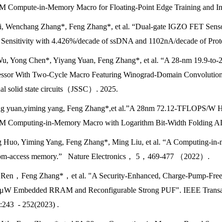
 Compute-in-Memory Macro for Floating-Point Edge Training and
i, Wenchang Zhang*, Feng Zhang*, et al. “Dual-gate IGZO FET Sensor
 Sensitivity with 4.426%/decade of ssDNA and 1102nA/decade of 
u, Yong Chen*, Yiyang Yuan, Feng Zhang*, et al. “A 28-nm 19.9-t
essor With Two-Cycle Macro Featuring Winograd-Domain Convolution 
nal solid state circuits（JSSC）. 2025.
g yu
an,yiming yang, Feng Zhang*,et al.”A 28nm 72.12-TFLOPS/W Hy
 Computing-in-Memory Macro with Logarithm Bit-Width Folding 
g Hu
o, Yiming Yang, Feng Zhang*, Ming Liu, et al. “A Computing-in-m
om-access memory.” Nature Electronics， 5，469-477 （2022）.
i Ren，
Feng Zhang
*，et al. "A Security-Enhanced, Charge-Pump-Fr
-μW Embedded RRAM and Reconfigurable Strong PUF". IEEE Transacti
:243 - 252(2023) .