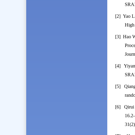
SRAM
[2] Yao L
High
[3] Hao W
Proc
Jour
[4]
Yiyan
SRAM
[5]
Qian
rand
[6]
Qiru
16.2
31(2)