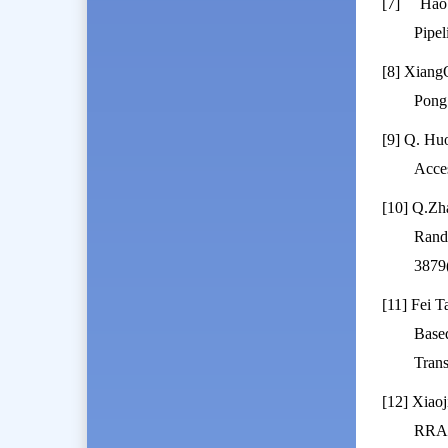
[7]
Hao
Pipel
[8] Xiang
Pong 
[9] Q. Hu
Acces
[10] Q.Zh
Rando
3879
[11] Fei 
Base
Trans
[12] Xiao
RRAM