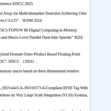
 Inference.ISSCC 2025
 Array for Multi-biomarker Detection Achieving Ultra
Protein CA125” IEDM 2024
o-258.5-TOPS/W 8b Digital Computing-in-Memory
and Macro-Level Parallel Dual-Side Sparsity” IEEE
brid-Domain Outer-Product Based Floating-Point
ADC”. ISSCC
（2024）.
emory macro based on three dimensional resistive
ee, ISO14443-A-/ISO10373-6-Compliant RFID Tag With
ons on Very Large Scale Integration (VLSI) Systems,