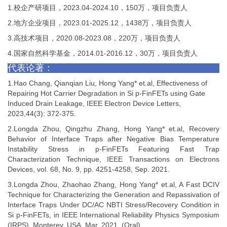
1.
校企产研项目，
2023.04-2024.10
，
150
万，项目负责人
2.
地方企业项目，
2023.01-2025.12
，
1438
万，项目负责人
3.
高技术项目，
2020.08-2023.08
，
220
万，项目负责人
4.
国家自然科学基金，
2014.01-2016.12
，
30
万，项目负责人
代表论著：
1.
Hao Chang, Qianqian Liu, Hong Yang* et.al, Effectiveness of
Repairing Hot Carrier Degradation in Si p-FinFETs using Gate
Induced Drain Leakage, IEEE Electron Device Letters,
2023,44(3): 372-375.
2.
Longda Zhou, Qingzhu Zhang, Hong Yang* et.al, Recovery
Behavior of Interface Traps after Negative Bias Temperature
Instability Stress in p-FinFETs Featuring Fast Trap
Characterization Technique, IEEE Transactions on Electrons
Devices, vol. 68, No. 9, pp. 4251-4258, Sep. 2021.
3.
Longda Zhou, Zhaohao Zhang, Hong Yang* et.al, A Fast DCIV
Technique for Characterizing the Generation and Repassivation of
Interface Traps Under DC/AC NBTI Stress/Recovery Condition in
Si p-FinFETs, in IEEE International Reliability Physics Symposium
(IRPS), Monterey, USA, Mar. 2021. (Oral)