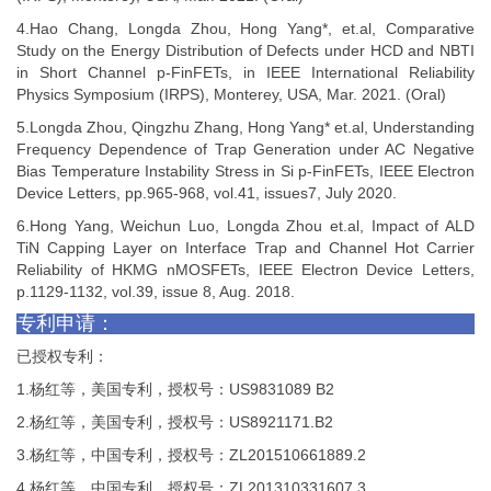
4.
Hao Chang, Longda Zhou, Hong Yang*, et.al, Comparative
Study on the Energy Distribution of Defects under HCD and NBTI
in Short Channel p-FinFETs, in IEEE International Reliability
Physics Symposium (IRPS), Monterey, USA, Mar. 2021. (Oral)
5.
Longda Zhou, Qingzhu Zhang, Hong Yang* et.al, Understanding
Frequency Dependence of Trap Generation under AC Negative
Bias Temperature Instability Stress in Si p-FinFETs, IEEE Electron
Device Letters, pp.965-968, vol.41, issues7, July 2020.
6.
Hong Yang, Weichun Luo, Longda Zhou et.al, Impact of ALD
TiN Capping Layer on Interface Trap and Channel Hot Carrier
Reliability of HKMG nMOSFETs, IEEE Electron Device Letters,
p.1129-1132, vol.39, issue 8, Aug. 2018.
专利申请：
已授权专利：
1.
杨红等，美国专利，授权号：
US9831089 B2
2.
杨红等，美国专利，授权号：
US8921171.B2
3.
杨红等，中国专利，授权号：
ZL201510661889.2
4.
杨红等，中国专利，授权号：
ZL201310331607.3