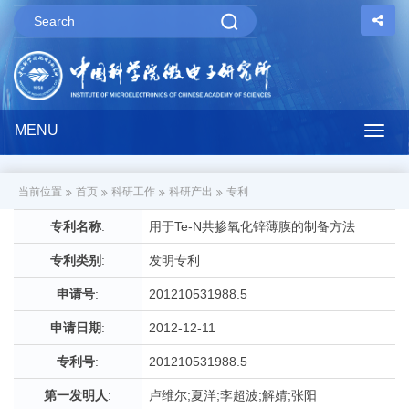
MENU
Togg
navig
当前位置
首页
科研工作
科研产出
专利
专利名称
:
用于Te-N共掺氧化锌薄膜的制备方法
专利类别
:
发明专利
申请号
:
201210531988.5
申请日期
:
2012-12-11
专利号
:
201210531988.5
第一发明人
:
卢维尔;夏洋;李超波;解婧;张阳