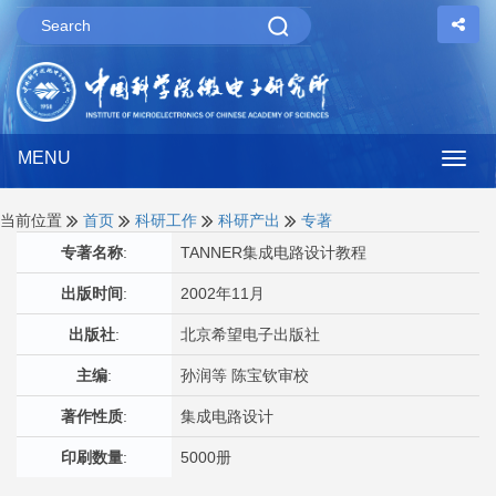
MENU
Togg
navig
当前位置
首页
科研工作
科研产出
专著
专著名称
:
TANNER集成电路设计教程
出版时间
:
2002年11月
出版社
:
北京希望电子出版社
主编
:
孙润等 陈宝钦审校
著作性质
:
集成电路设计
印刷数量
:
5000册