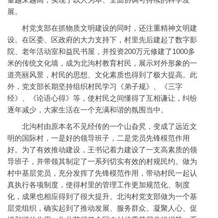
展。
村党支部在抓物质文明建设的同时，还注重精神文明建
设。在区委、区政府的大力支持下，村里先后建起了数字影
院、老年活动室和益民书屋，并投资200万元修建了1000多
米的传统文化墙，成为北沟村教育村民，展示对外形象的一
道亮丽风景，村民的思想、文化素质也得到了极大提高。此
外，党支部长期坚持组织村民学习《弟子规》、《三字
经》、《论语心得》等，使村民之间懂得了互相谦让，纠纷
逐年减少，大家生活在一个充满和谐的氛围当中。
北沟村由原本名不见经传的一个山旮旯，变成了远近文
明的国际村，一是好的领导班子，二是党员先锋模范作用
好。为了有效推动建设，王书记着力建设了一支高素质的领
导班子，并带领其制定了一系列切实有效的村规民约。做为
村中基层党员，充分发挥了先锋模范作用，带动村民一起认
真执行各项制度，使得村里的管理工作更加规范化、制度
化，成果也相应得到了很大提升。北沟村党支部做为一个基
层党组织，确实起到了推动发展、服务群众、凝聚人心、促