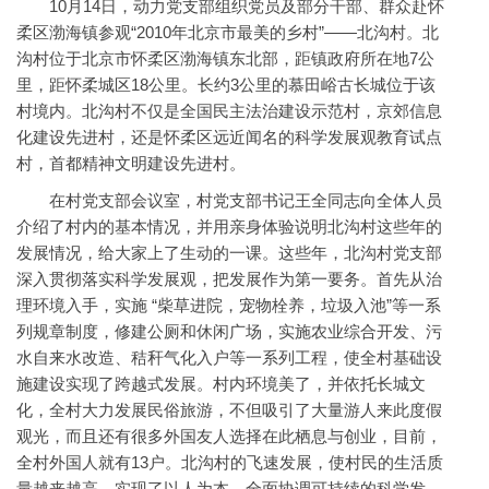
10月14日，动力党支部组织党员及部分干部、群众赴怀
柔区渤海镇参观“2010年北京市最美的乡村”——北沟村。北
沟村位于北京市怀柔区渤海镇东北部，距镇政府所在地7公
里，距怀柔城区18公里。长约3公里的慕田峪古长城位于该
村境内。北沟村不仅是全国民主法治建设示范村，京郊信息
化建设先进村，还是怀柔区远近闻名的科学发展观教育试点
村，首都精神文明建设先进村。
在村党支部会议室，村党支部书记王全同志向全体人员
介绍了村内的基本情况，并用亲身体验说明北沟村这些年的
发展情况，给大家上了生动的一课。这些年，北沟村党支部
深入贯彻落实科学发展观，把发展作为第一要务。首先从治
理环境入手，实施 “柴草进院，宠物栓养，垃圾入池”等一系
列规章制度，修建公厕和休闲广场，实施农业综合开发、污
水自来水改造、秸秆气化入户等一系列工程，使全村基础设
施建设实现了跨越式发展。村内环境美了，并依托长城文
化，全村大力发展民俗旅游，不但吸引了大量游人来此度假
观光，而且还有很多外国友人选择在此栖息与创业，目前，
全村外国人就有13户。北沟村的飞速发展，使村民的生活质
量越来越高，实现了以人为本、全面协调可持续的科学发