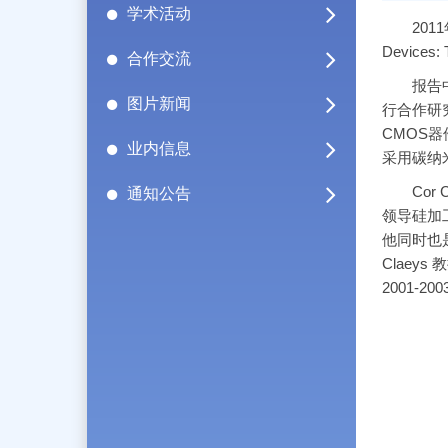
学术活动
2011年
Devices:
合作交流
报告中，C
图片新闻
行合作研
CMOS
业内信息
采用碳纳
Cor C
通知公告
领导硅加
他同时也
Claeys
2001-