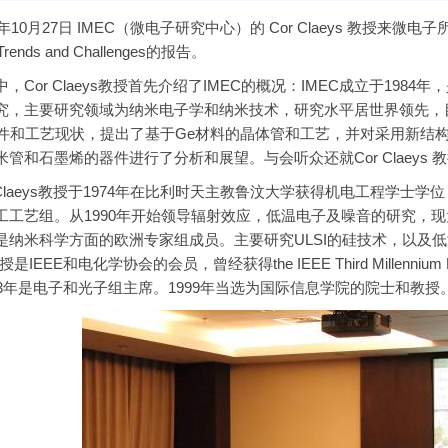
10月27日 IMEC（微电子研究中心）的 Cor Claeys 教授来微电子
 Trends and Challenges的报告。
or Claeys教授首先介绍了IMEC的概况：IMEC成立于198
究，主要研究领域为纳米电子学和纳米技术，研究水平居世界领先，目
器件和工艺现状，提出了基于Ge材料的晶体管和工艺，并对采用新结
米管和石墨烯的器件进行了分析和展望。与会听众还就Cor Claeys
laeys教授于1974年在比利时天主教鲁汶大学获得机电工程学士学位，
工工艺组。从1990年开始领导辐射效应，低温电子及噪音的研究，
是纳米科学方面的欧洲专家组成员。主要研究ULSI的硅技术，以及
 教授是IEEE和电化学协会的会员，曾经获得the IEEE Third Mill
2003年是电子和光子组主席。1999年当选为国际信息学院的院士和教