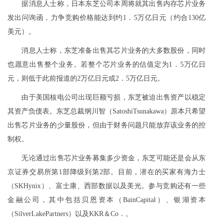
据消息人士称，日本东芝公司本周将就其出售内存芯片业务
发出问询函，力争竞购价格能达到约1．5万亿日元（约合130亿
美元）。
消息人士称，东芝准备出售其芯片业务的大多数股份，同时
也愿意出售整个业务。若整个芯片业务的估值定为1．5万亿日
元，则低于此前报道的2万亿日元或2．5万亿日元。
由于美国核电公司出现巨额亏损，东芝被迫出售资产以稳定
其资产负债表。东芝总裁纲川智（SatoshiTsunakawa）原本只希望
出售芯片业务的少量股份，但由于财务问题只能放弃该业务的控
制权。
无论通过出售芯片业务募集多少资金，东芝可能还是会从东
京证券交易所第1部降级到第2部。目前，潜在的买家有海力士
（SKHynix）、富士康、西部数据以及美光。参与竞购还有一些
金融公司，其中包括贝恩资本（BainCapital）、银湖资本
（SilverLakePartners）以及KKR＆Co．。