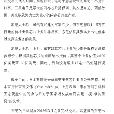
后交易完成的时间，延迟付款，这对于急需现金的东芝并不是件
好事。三星电子是最大的闪存芯片提供商，其次是东芝。西部数
据、美光以及海力士为较小的闪存芯片生产者。
消息人士称，虽然有兴趣的买家不少，但东芝想以1．5万亿
日元的价格出售芯片业务并非易事。东芝估算其资本支出过低难
以支撑该业务的发展。
消息人士称，上月，东芝对其芯片业务的少部分股权寻求初
步报价，根据其他芯片制造商给出报价，其整个业务估值为100
亿美元至130亿美元。因此，目前没有理由对这一估值进行调
整。
截至目前，日本政府还未就东芝出售芯片业务公开表态。日
本官房长官菅义伟（YoshihideSuga）上月表示，用在智能手机和
固态硬盘中的闪存芯片对于国家增长战略而言是一项“极其重
要”的技术。
东芝的目标是在2018年3月之前完成交易。高盛将为东芝出