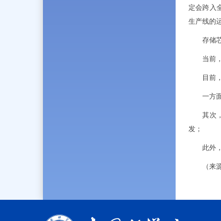
定会跨入
生产线的
存储芯
当前，全
目前，
一方面，
其次，云
发；
此外，我
（来源：