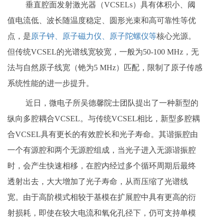
垂直腔面发射激光器（VCSELs）具有体积小、阈
值电流低、波长随温度稳定、圆形光束和高可靠性等优
点，是
原子钟、原子磁力仪、原子陀螺仪等
核心光源。
但传统VCSEL的光谱线宽较宽，一般为50-100 MHz，无
法与自然原子线宽（铯为5 MHz）匹配，限制了原子传感
系统性能的进一步提升。
近日，微电子所吴德馨院士团队提出了一种新型的
纵向多腔耦合VCSEL。与传统VCSEL相比，新型多腔耦
合VCSEL具有更长的有效腔长和光子寿命。其谐振腔由
一个有源腔和两个无源腔组成，当光子进入无源谐振腔
时，会产生快速相移，在腔内经过多个循环周期后最终
透射出去，大大增加了光子寿命，从而压缩了光谱线
宽。由于高阶模式相较于基模在扩展腔中具有更高的衍
射损耗，即使在较大电流和氧化孔径下，仍可支持单模