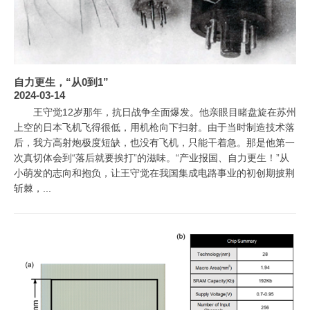
自力更生，“从0到1”
2024-03-14
王守觉12岁那年，抗日战争全面爆发。他亲眼目睹盘旋在苏州
上空的日本飞机飞得很低，用机枪向下扫射。由于当时制造技术落
后，我方高射炮极度短缺，也没有飞机，只能干着急。那是他第一
次真切体会到“落后就要挨打”的滋味。“产业报国、自力更生！”从
小萌发的志向和抱负，让王守觉在我国集成电路事业的初创期披荆
斩棘，...