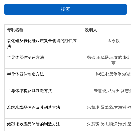
搜索
专利名称
发明人
氧化硅及氮化硅双层复合侧墙的刻蚀方
孟令款;
法
半导体器件制造方法
韩锴;王晓磊;王文武;杨红
丽;
半导体器件制造方法
钟汇才;梁擎擎;赵超
半导体结构及其制造方法
朱慧珑;尹海洲;骆志炯
准纳米线晶体管及其制造方法
朱慧珑;梁擎擎;尹海洲;骆
鳍型场效应晶体管的制造方法
朱慧珑;骆志炯;尹海洲;梁